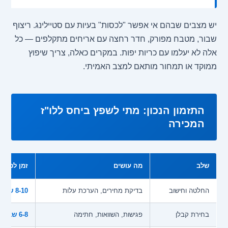
יש מצבים שבהם אי אפשר "לכסות" בעיות עם סטיילינג. ריצוף
שבור, מטבח מפורק, חדר רחצה עם אריחים מתקלפים — כל
אלה לא יעלמו עם כריות יפות. במקרים כאלה, צריך שיפוץ
ממוקד או תמחור מותאם למצב האמיתי.
התזמון הנכון: מתי לשפץ ביחס ללו"ז
המכירה
שלב
מה עושים
זמן לפני 
החלטה וחישוב
בדיקת מחירים, הערכת עלות
8-10 שבועות
בחירת קבלן
פגישות, השוואות, חתימה
6-8 שבועות