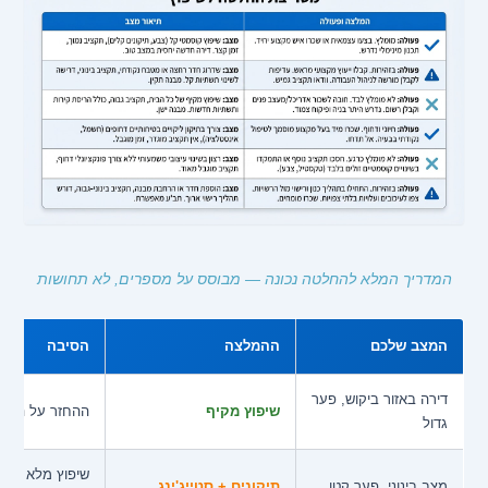
המדריך המלא להחלטה נכונה — מבוסס על מספרים, לא תחושות
המצב שלכם
ההמלצה
הסיבה
דירה באזור ביקוש, פער
שיפוץ מקיף
ההחזר על ההש
גדול
שיפוץ מלא לא י
מצב בינוני, פער קטן
תיקונים + סטייג'ינג