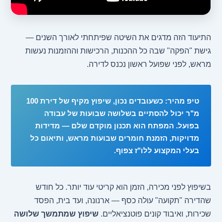
התיעוד הזה מדגים את השיטה שפיתחתי לאורך השנים —
גישת "הפקה" שבה כל ההכנות, הרכישות וההזמנות נעשות
מראש, לפני שפועל ראשון נכנס לדירה.
טיפ מהיר: כשעובדים נכון, שיפוץ מקיף של דירת 100
מ"ר יכול להסתיים בשלושה שבועות של עבודה
בפועל. המפתח הוא תכנון מוקדם שלם — מדידות
מדויקות, הזמנת חומרים שבועות מראש, ותיאום כל
בעלי המקצוע ללו"ז צפוף.
בשיפוץ לפני מכירה, הזמן הוא קריטי עוד יותר. כל חודש
שהדירה "תקועה" עולה כסף — ארנונה, ועד בית, הפסד
שכירות, ואיבוד קונים פוטנציאליים.
שיפוץ שמתמשך שלושה