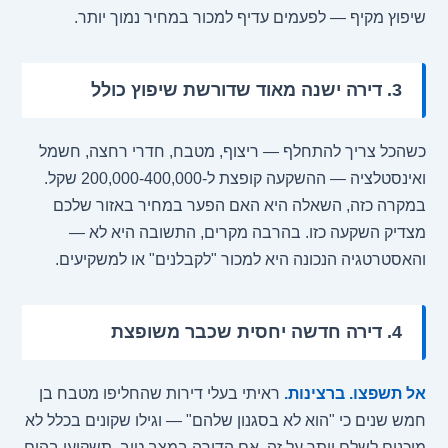
שיפוץ מקיף — לפעמים עדיף למכור במחיר נמוך יותר.
3. דירה ישנה מאוד שדורשת שיפוץ כולל
כשהכל צריך להתחלף — ריצוף, מטבח, חדרי רחצה, חשמל
ואינסטלציה — ההשקעה קופצת ל-200,000-400,000 שקל.
במקרה כזה, השאלה היא האם הפער במחיר באזור שלכם
מצדיק השקעה כזו. בהרבה מקרים, התשובה היא לא —
והאסטרטגיה הנכונה היא למכור "לקבלנים" או למשקיעים.
4. דירה חדשה יחסית שכבר משופצת
אל תשפצו. ברצינות.
ראיתי בעלי דירות שהחליפו מטבח בן
חמש שנים כי "הוא לא בסגנון שלהם" — וגילו שקונים בכלל לא
מוכנים לשלם יותר על זה. אם הדירה במצב טוב, תשקיעו בהום