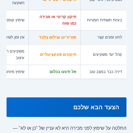
השקעה
תיקון קריטי או מכירה
בעיות תשתית חמורות
שיפוץ קוסמטי ל
כמו שזה
לחץ זמנים קצר
סטייג'ינג וצילום בלבד
אין זמן לשיפוץ 
משקיעים רוצים 
קהל יעד משקיעים
תיקונים פונקציונליים
עיצוב
דירה כבר במצב טוב
אל תיגעו בכלום
שיפוץ מיותר =
הצעד הבא שלכם
החלטה על שיפוץ לפני מכירה היא לא עניין של "כן או לא" —