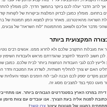
ך לרוב הדבר יעלה לכם ביוקר בהמשך הדרך. לכן מומלץ להתחיל
ים בתחום. מומלץ כמובן לבדוק המלצות וביקורות של לקוחות קוד
לת השראה מהאינטרנט, מאחר וניתן למצוא המון תמונות של בתים
ב שהכי מדבר אליכם ולשאוב מהתמונות "לוח השראה" של צבעים, רעי
צורה המקצועית ביותר
 את מגבלות התקציב שלכם ולא לחרוג ממנו. אנשים רבים נוטים
ות. לכן חשוב להיצמד לתקציב שהגדרתם מראש ולעבודות השיפוץ 
ולייעץ לכם לגבי העבודות הנחוצות ביותר לבית שלכם. כמובן שה
חליט האם יש צורך להחליף תשתיות, לשדרג את המטבח וחדר הר
ון מקדים יספק לכם הבנה לגבי לוח הזמנים הצפוי והעלויות של ה
מור מעט כסף בצד למצבים מסוג זה.
כתובת לפנות אליה בעת הצורך. אנו עובדים עם צוות מיומן ו
תמחים במגוון של סגנונות עיצוב
צרו קשר
!