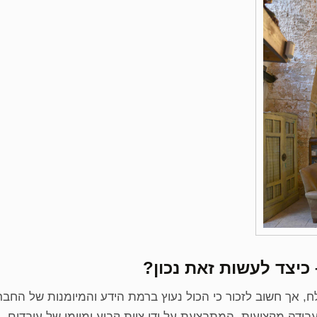
כיצד לעשות זאת נכון?
ח, אך חשוב לזכור כי הכול נעוץ ברמת הידע והמיומנות של הח
דה מקצועית, המתבצעת על ידי צוות קבוע ומיומן של עובדים. חש