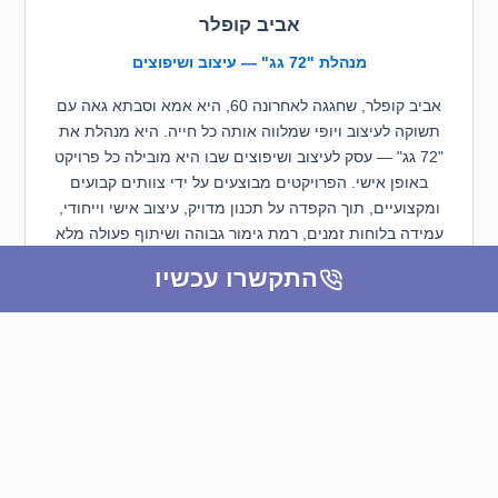
אביב קופלר
מנהלת "72 גג" — עיצוב ושיפוצים
אביב קופלר, שחגגה לאחרונה 60, היא אמא וסבתא גאה עם
תשוקה לעיצוב ויופי שמלווה אותה כל חייה. היא מנהלת את
"72 גג" — עסק לעיצוב ושיפוצים שבו היא מובילה כל פרויקט
באופן אישי. הפרויקטים מבוצעים על ידי צוותים קבועים
ומקצועיים, תוך הקפדה על תכנון מדויק, עיצוב אישי וייחודי,
עמידה בלוחות זמנים, רמת גימור גבוהה ושיתוף פעולה מלא
— והכל מבוסס על אמון הדדי בינה לבין לקוחותיה.
התקשרו עכשיו
F
Y
I
W
a
n
o
h
c
u
s
a