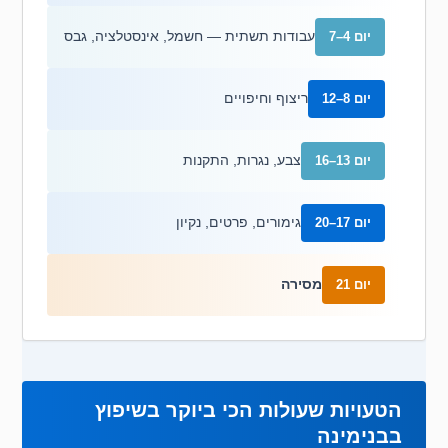
עבודות תשתית — חשמל, אינסטלציה, גבס
יום 4–7
ריצוף וחיפויים
יום 8–12
צבע, נגרות, התקנות
יום 13–16
גימורים, פרטים, נקיון
יום 17–20
מסירה
יום 21
הטעויות שעולות הכי ביוקר בשיפוץ
בבנימינה