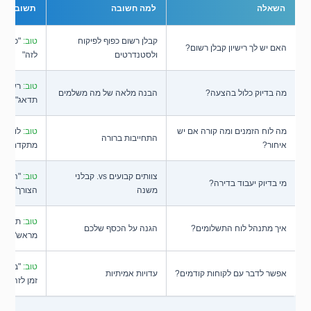
השאלה
למה חשובה
תשובה טובה vs. 
קבלן רשום כפוף לפיקוח
טוב:
"כן, ה
האם יש לך רישיון קבלן רשום?
ולסטנדרטים
לזה"
טוב:
רשימה 
מה בדיוק כלול בהצעה?
הבנה מלאה של מה משלמים
תדאג"
מה לוח הזמנים ומה קורה אם יש
טוב:
לוח זמנ
התחייבות ברורה
איחור?
מתקדם"
צוותים קבועים vs. קבלני
טוב:
"הצוות
מי בדיוק יעבוד בדירה?
משנה
הצורך"
טוב:
תשלום 
איך מתנהל לוח התשלומים?
הגנה על הכסף שלכם
מראש"
טוב:
"בטח, 
אפשר לדבר עם לקוחות קודמים?
עדויות אמיתיות
זמן לזה"