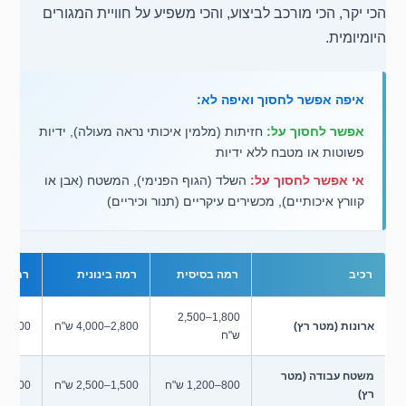
הכי יקר, הכי מורכב לביצוע, והכי משפיע על חוויית המגורים
היומיומית.
איפה אפשר לחסוך ואיפה לא:
אפשר לחסוך על:
חזיתות (מלמין איכותי נראה מעולה), ידיות
פשוטות או מטבח ללא ידיות
אי אפשר לחסוך על:
השלד (הגוף הפנימי), המשטח (אבן או
קוורץ איכותיים), מכשירים עיקריים (תנור וכיריים)
רכיב
רמה בסיסית
רמה בינונית
רמה ג
1,800–2,500
ארונות (מטר רץ)
2,800–4,000 ש"ח
4,500–7,000 ש"ח
ש"ח
משטח עבודה (מטר
800–1,200 ש"ח
1,500–2,500 ש"ח
3,000–5,000 ש"ח
רץ)