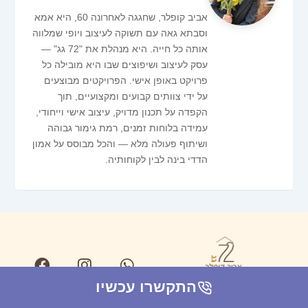
אביב קופלר, שחגגה לאחרונה 60, היא אמא
וסבתא גאה עם תשוקה לעיצוב ויופי שמלווה
אותה כל חייה. היא מנהלת את "72 גג" —
עסק לעיצוב ושיפוצים שבו היא מובילה כל
פרויקט באופן אישי. הפרויקטים מבוצעים
על ידי צוותים קבועים ומקצועיים, תוך
הקפדה על תכנון מדויק, עיצוב אישי וייחודי,
עמידה בלוחות זמנים, רמת גימור גבוהה
ושיתוף פעולה מלא — והכל מבוסס על אמון
הדדי בינה לבין לקוחותיה.
F
Y
I
W
a
n
o
h
c
u
s
a
e
t
t
t
התקשרו עכשיו
b
a
u
s