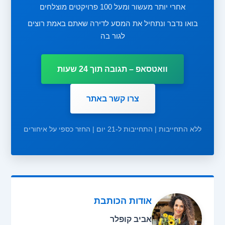
אחרי יותר מעשור ומעל 100 פרויקטים מוצלחים
בואו נדבר ונתחיל את המסע לדירה שאתם באמת רוצים
לגור בה
וואטסאפ – תגובה תוך 24 שעות
צרו קשר באתר
ללא התחייבות | התחייבות ל-21 יום | החזר כספי על איחורים
אודות הכותבת
אביב קופלר